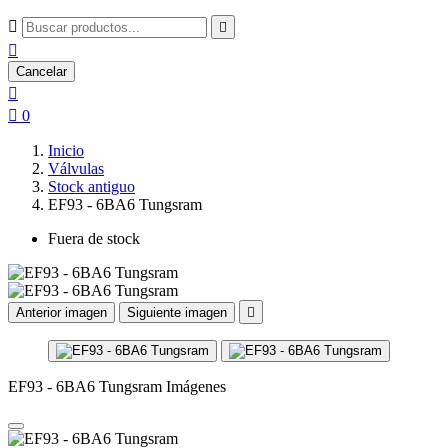



Cancelar


0
Inicio
Válvulas
Stock antiguo
EF93 - 6BA6 Tungsram
Fuera de stock
Anterior imagen
Siguiente imagen

EF93 - 6BA6 Tungsram Imágenes