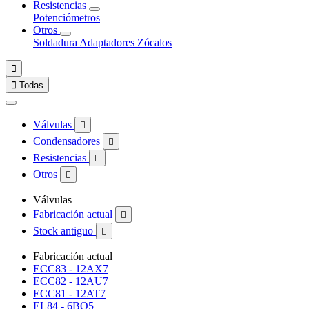
Resistencias
Potenciómetros
Otros
Soldadura
Adaptadores
Zócalos


Todas
Válvulas

Condensadores

Resistencias

Otros

Válvulas
Fabricación actual

Stock antiguo

Fabricación actual
ECC83 - 12AX7
ECC82 - 12AU7
ECC81 - 12AT7
EL84 - 6BQ5