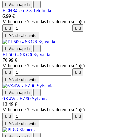

Vista rápida

ECH84 - 6JX8 Telefunken
6,99 €
Valorado
de 5 estrellas basado en
reseña(s)





Añadir al carrito

Vista rápida

EL509 - 6KG6 Sylvania
70,99 €
Valorado
de 5 estrellas basado en
reseña(s)





Añadir al carrito

Vista rápida

6X4W - EZ90 Sylvania
13,49 €
Valorado
de 5 estrellas basado en
reseña(s)





Añadir al carrito

Vista rápida
