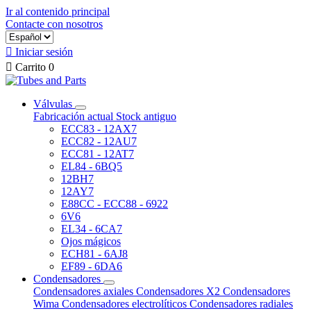
Ir al contenido principal
Contacte con nosotros

Iniciar sesión

Carrito
0
Válvulas
Fabricación actual
Stock antiguo
ECC83 - 12AX7
ECC82 - 12AU7
ECC81 - 12AT7
EL84 - 6BQ5
12BH7
12AY7
E88CC - ECC88 - 6922
6V6
EL34 - 6CA7
Ojos mágicos
ECH81 - 6AJ8
EF89 - 6DA6
Condensadores
Condensadores axiales
Condensadores X2
Condensadores
Wima
Condensadores electrolíticos
Condensadores radiales