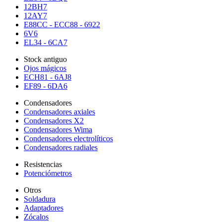
12BH7
12AY7
E88CC - ECC88 - 6922
6V6
EL34 - 6CA7
Stock antiguo
Ojos mágicos
ECH81 - 6AJ8
EF89 - 6DA6
Condensadores
Condensadores axiales
Condensadores X2
Condensadores Wima
Condensadores electrolíticos
Condensadores radiales
Resistencias
Potenciómetros
Otros
Soldadura
Adaptadores
Zócalos