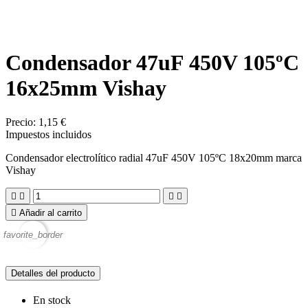
Condensador 47uF 450V 105ºC
16x25mm Vishay
Precio:
1,15 €
Impuestos incluidos
Condensador electrolítico radial 47uF 450V 105ºC 18x20mm marca
Vishay





Añadir al carrito
favorite_border
Detalles del producto
En stock