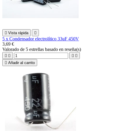

Vista rápida

5 x Condensador electrolítico 33uF 450V
3,69 €
Valorado
de 5 estrellas basado en
reseña(s)





Añadir al carrito