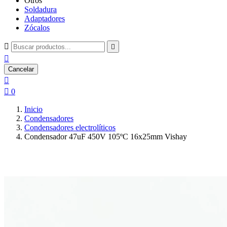
Otros
Soldadura
Adaptadores
Zócalos



Cancelar


0
Inicio
Condensadores
Condensadores electrolíticos
Condensador 47uF 450V 105ºC 16x25mm Vishay