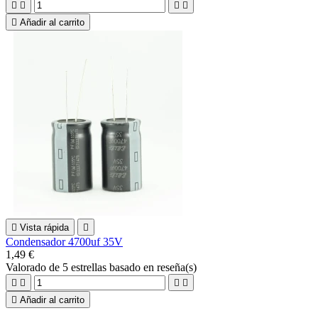





Añadir al carrito

Vista rápida

Condensador 4700uf 35V
1,49 €
Valorado
de 5 estrellas basado en
reseña(s)





Añadir al carrito