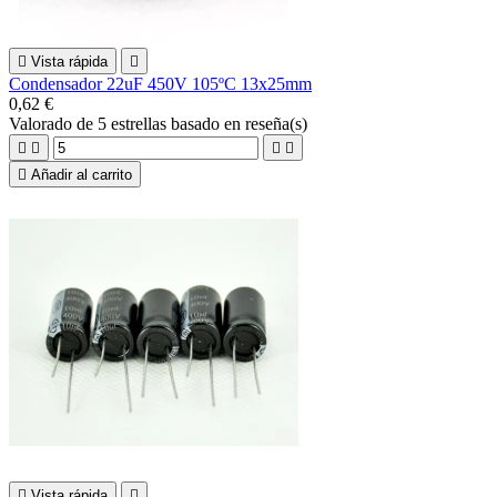

Vista rápida

Condensador 22uF 450V 105ºC 13x25mm
0,62 €
Valorado
de 5 estrellas basado en
reseña(s)





Añadir al carrito

Vista rápida
