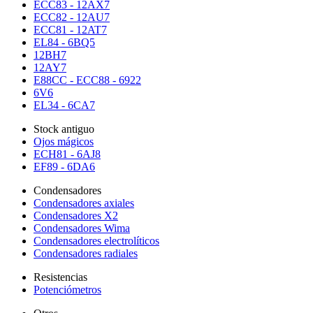
ECC83 - 12AX7
ECC82 - 12AU7
ECC81 - 12AT7
EL84 - 6BQ5
12BH7
12AY7
E88CC - ECC88 - 6922
6V6
EL34 - 6CA7
Stock antiguo
Ojos mágicos
ECH81 - 6AJ8
EF89 - 6DA6
Condensadores
Condensadores axiales
Condensadores X2
Condensadores Wima
Condensadores electrolíticos
Condensadores radiales
Resistencias
Potenciómetros