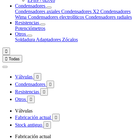
EF89 - 6DA6
Condensadores
Condensadores axiales
Condensadores X2
Condensadores
Wima
Condensadores electrolíticos
Condensadores radiales
Resistencias
Potenciómetros
Otros
Soldadura
Adaptadores
Zócalos


Todas
Válvulas

Condensadores

Resistencias

Otros

Válvulas
Fabricación actual

Stock antiguo

Fabricación actual