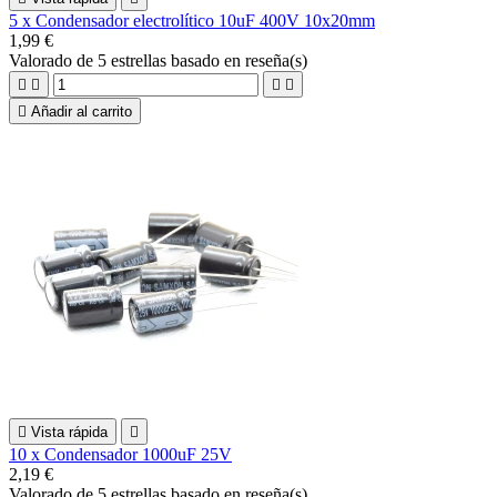
5 x Condensador electrolítico 10uF 400V 10x20mm
1,99 €
Valorado
de 5 estrellas basado en
reseña(s)





Añadir al carrito

Vista rápida

10 x Condensador 1000uF 25V
2,19 €
Valorado
de 5 estrellas basado en
reseña(s)