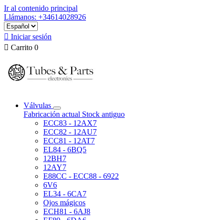
Ir al contenido principal
Llámanos: +34614028926

Iniciar sesión

Carrito
0
Válvulas
Fabricación actual
Stock antiguo
ECC83 - 12AX7
ECC82 - 12AU7
ECC81 - 12AT7
EL84 - 6BQ5
12BH7
12AY7
E88CC - ECC88 - 6922
6V6
EL34 - 6CA7
Ojos mágicos
ECH81 - 6AJ8