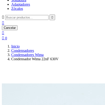
Soldadura
Adaptadores
Zócalos



Cancelar


0
Inicio
Condensadores
Condensadores Wima
Condensador Wima 22nF 630V