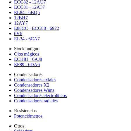
ECC82 - 12AU7
ECC81 - 12AT7
EL84 - 6BQ5
12BH7
12AY7
E88CC - ECC88 - 6922
6V6
EL34 - 6CA7
Stock antiguo
Ojos mágicos
ECH81 - 6AJ8
EF89 - 6DA6
Condensadores
Condensadores axiales
Condensadores X2
Condensadores Wima
Condensadores electrolíticos
Condensadores radiales
Resistencias
Potenciómetros
Otros