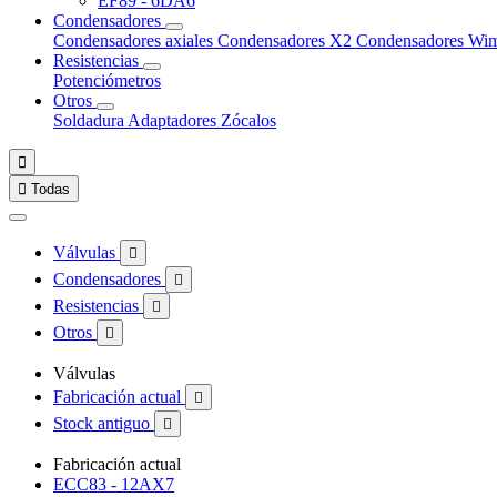
EF89 - 6DA6
Condensadores
Condensadores axiales
Condensadores X2
Condensadores Wi
Resistencias
Potenciómetros
Otros
Soldadura
Adaptadores
Zócalos


Todas
Válvulas

Condensadores

Resistencias

Otros

Válvulas
Fabricación actual

Stock antiguo

Fabricación actual
ECC83 - 12AX7