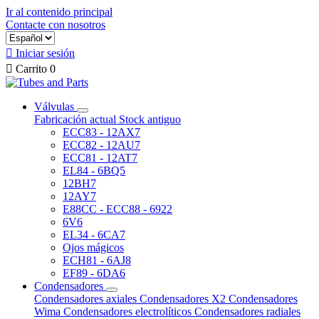
Ir al contenido principal
Contacte con nosotros

Iniciar sesión

Carrito
0
Válvulas
Fabricación actual
Stock antiguo
ECC83 - 12AX7
ECC82 - 12AU7
ECC81 - 12AT7
EL84 - 6BQ5
12BH7
12AY7
E88CC - ECC88 - 6922
6V6
EL34 - 6CA7
Ojos mágicos
ECH81 - 6AJ8
EF89 - 6DA6
Condensadores
Condensadores axiales
Condensadores X2
Condensadores
Wima
Condensadores electrolíticos
Condensadores radiales