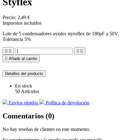
Styflex
Precio:
2,49 €
Impuestos incluidos
Lote de 5 condensadores axiales styroflex de 180pF a 50V.
Tolerancia 5%





Añadir al carrito
Detalles del producto
En stock
50 Artículos
Envíos rápidos
Política de devolución
Comentarios (0)
No hay reseñas de clientes en este momento.
Su agradecimiento a la reseña no pudo ser enviado