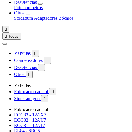
Resistencias
Potenciómetros
Otros
Soldadura
Adaptadores
Zócalos


Todas
Válvulas

Condensadores

Resistencias

Otros

Válvulas
Fabricación actual

Stock antiguo

Fabricación actual
ECC83 - 12AX7
ECC82 - 12AU7
ECC81 - 12AT7
EL84 - 6BQ5