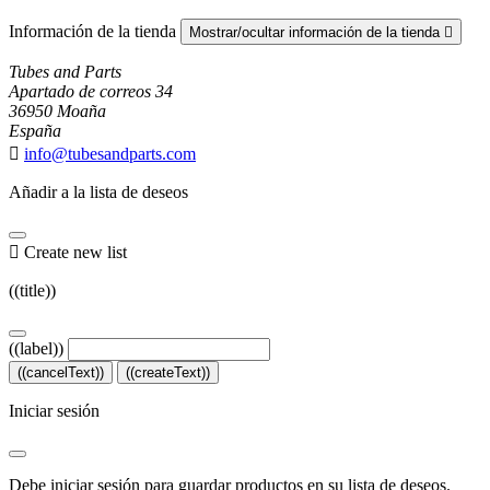
Información de la tienda
Mostrar/ocultar información de la tienda

Tubes and Parts
Apartado de correos 34
36950 Moaña
España

info@tubesandparts.com
Añadir a la lista de deseos

Create new list
((title))
((label))
((cancelText))
((createText))
Iniciar sesión
Debe iniciar sesión para guardar productos en su lista de deseos.