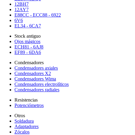
12BH7
12AY7
E88CC - ECC88 - 6922
6V6
EL34 - 6CA7
Stock antiguo
Ojos mágicos
ECH81 - 6AJ8
EF89 - 6DA6
Condensadores
Condensadores axiales
Condensadores X2
Condensadores Wima
Condensadores electrolíticos
Condensadores radiales
Resistencias
Potenciómetros
Otros
Soldadura
Adaptadores
Zócalos