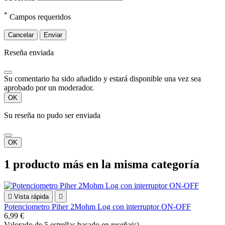
*
Campos requeridos
Cancelar
Enviar
Reseña enviada
Su comentario ha sido añadido y estará disponible una vez sea
aprobado por un moderador.
OK
Su reseña no pudo ser enviada
OK
1 producto más en la misma categoría

Vista rápida

Potenciometro Piher 2Mohm Log con interruptor ON-OFF
6,99 €
Valorado
de 5 estrellas basado en
reseña(s)