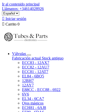
Ir al contenido principal
Llámanos: +34614028926

Iniciar sesión

Carrito
0
Válvulas
Fabricación actual
Stock antiguo
ECC83 - 12AX7
ECC82 - 12AU7
ECC81 - 12AT7
EL84 - 6BQ5
12BH7
12AY7
E88CC - ECC88 - 6922
6V6
EL34 - 6CA7
Ojos mágicos
ECH81 - 6AJ8