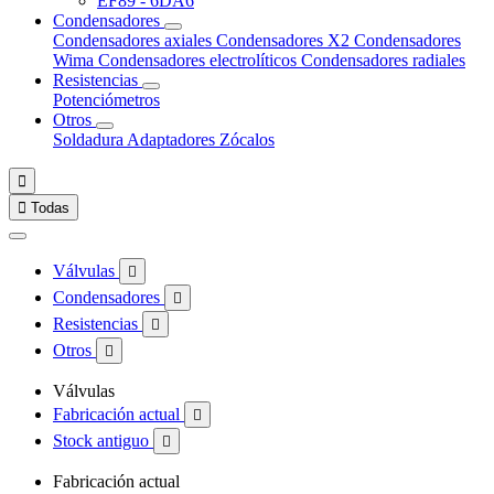
EF89 - 6DA6
Condensadores
Condensadores axiales
Condensadores X2
Condensadores
Wima
Condensadores electrolíticos
Condensadores radiales
Resistencias
Potenciómetros
Otros
Soldadura
Adaptadores
Zócalos


Todas
Válvulas

Condensadores

Resistencias

Otros

Válvulas
Fabricación actual

Stock antiguo

Fabricación actual