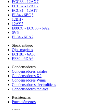
ECC83 - 12AX7
ECC82 - 12AU7
ECC81 - 12AT7
EL84 - 6BQ5
12BH7
12AY7
E88CC - ECC88 - 6922
6V6
EL34 - 6CA7
Stock antiguo
Ojos mágicos
ECH81 - 6AJ8
EF89 - 6DA6
Condensadores
Condensadores axiales
Condensadores X2
Condensadores Wima
Condensadores electrolíticos
Condensadores radiales
Resistencias
Potenciómetros