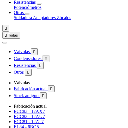
Resistencias
Potenciómetros
Otros
Soldadura
Adaptadores
Zócalos


Todas
Válvulas

Condensadores

Resistencias

Otros

Válvulas
Fabricación actual

Stock antiguo

Fabricación actual
ECC83 - 12AX7
ECC82 - 12AU7
ECC81 - 12AT7
EL84 - 6BQ5