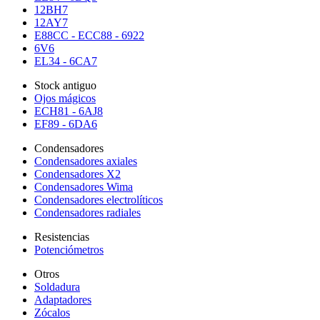
12BH7
12AY7
E88CC - ECC88 - 6922
6V6
EL34 - 6CA7
Stock antiguo
Ojos mágicos
ECH81 - 6AJ8
EF89 - 6DA6
Condensadores
Condensadores axiales
Condensadores X2
Condensadores Wima
Condensadores electrolíticos
Condensadores radiales
Resistencias
Potenciómetros
Otros
Soldadura
Adaptadores
Zócalos