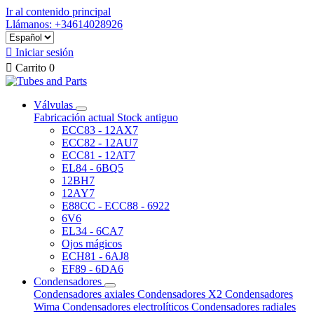
Ir al contenido principal
Llámanos: +34614028926

Iniciar sesión

Carrito
0
Válvulas
Fabricación actual
Stock antiguo
ECC83 - 12AX7
ECC82 - 12AU7
ECC81 - 12AT7
EL84 - 6BQ5
12BH7
12AY7
E88CC - ECC88 - 6922
6V6
EL34 - 6CA7
Ojos mágicos
ECH81 - 6AJ8
EF89 - 6DA6
Condensadores
Condensadores axiales
Condensadores X2
Condensadores
Wima
Condensadores electrolíticos
Condensadores radiales