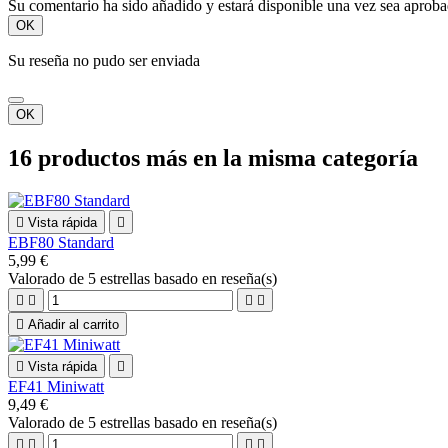
Su comentario ha sido añadido y estará disponible una vez sea aprob
OK
Su reseña no pudo ser enviada
OK
16 productos más en la misma categoría

Vista rápida

EBF80 Standard
5,99 €
Valorado
de 5 estrellas basado en
reseña(s)





Añadir al carrito

Vista rápida

EF41 Miniwatt
9,49 €
Valorado
de 5 estrellas basado en
reseña(s)



