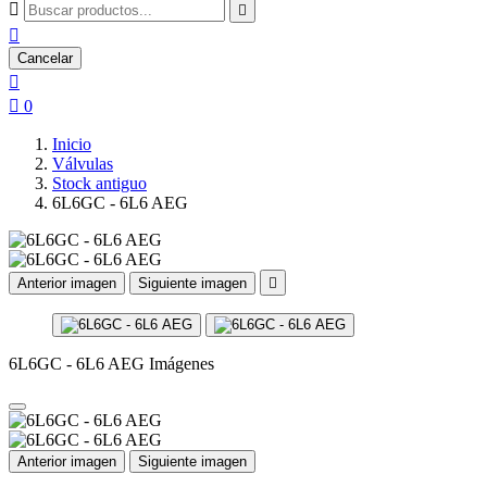



Cancelar


0
Inicio
Válvulas
Stock antiguo
6L6GC - 6L6 AEG
Anterior imagen
Siguiente imagen

6L6GC - 6L6 AEG Imágenes
Anterior imagen
Siguiente imagen