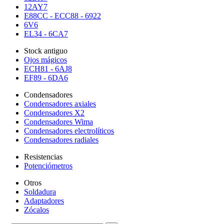
12AY7
E88CC - ECC88 - 6922
6V6
EL34 - 6CA7
Stock antiguo
Ojos mágicos
ECH81 - 6AJ8
EF89 - 6DA6
Condensadores
Condensadores axiales
Condensadores X2
Condensadores Wima
Condensadores electrolíticos
Condensadores radiales
Resistencias
Potenciómetros
Otros
Soldadura
Adaptadores
Zócalos