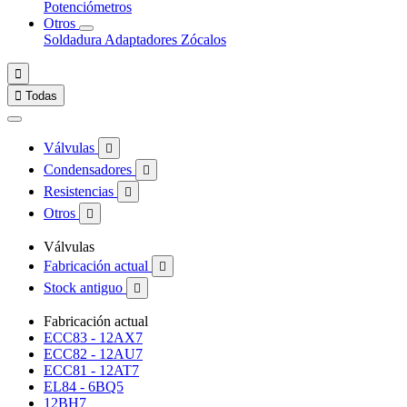
Potenciómetros
Otros
Soldadura
Adaptadores
Zócalos


Todas
Válvulas

Condensadores

Resistencias

Otros

Válvulas
Fabricación actual

Stock antiguo

Fabricación actual
ECC83 - 12AX7
ECC82 - 12AU7
ECC81 - 12AT7
EL84 - 6BQ5
12BH7