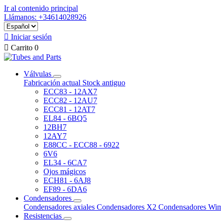
Ir al contenido principal
Llámanos: +34614028926

Iniciar sesión

Carrito
0
Válvulas
Fabricación actual
Stock antiguo
ECC83 - 12AX7
ECC82 - 12AU7
ECC81 - 12AT7
EL84 - 6BQ5
12BH7
12AY7
E88CC - ECC88 - 6922
6V6
EL34 - 6CA7
Ojos mágicos
ECH81 - 6AJ8
EF89 - 6DA6
Condensadores
Condensadores axiales
Condensadores X2
Condensadores Wi
Resistencias