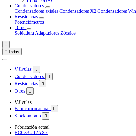
EF89 - 6DA6
Condensadores
Condensadores axiales
Condensadores X2
Condensadores Wi
Resistencias
Potenciómetros
Otros
Soldadura
Adaptadores
Zócalos


Todas
Válvulas

Condensadores

Resistencias

Otros

Válvulas
Fabricación actual

Stock antiguo

Fabricación actual
ECC83 - 12AX7