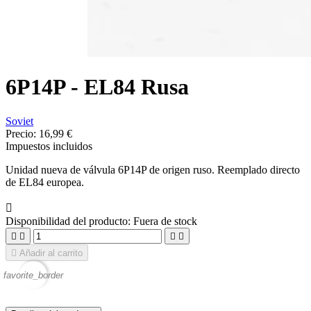
6P14P - EL84 Rusa
Soviet
Precio:
16,99 €
Impuestos incluidos
Unidad nueva de válvula 6P14P de origen ruso. Reemplado directo
de EL84 europea.

Disponibilidad del producto:
Fuera de stock





Añadir al carrito
favorite_border