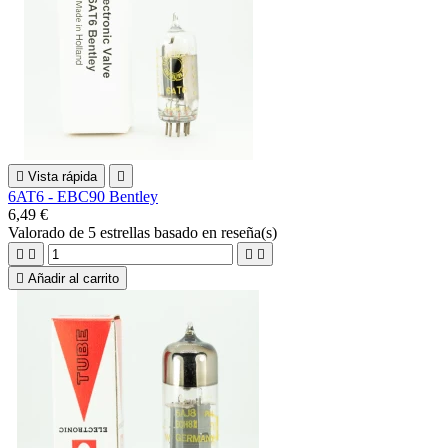

Vista rápida

6AT6 - EBC90 Bentley
6,49 €
Valorado
de 5 estrellas basado en
reseña(s)





Añadir al carrito