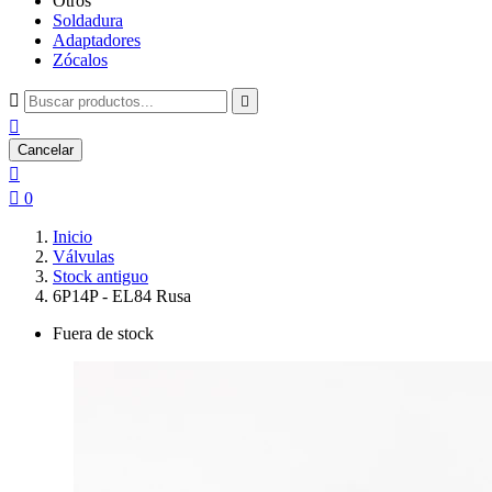
Otros
Soldadura
Adaptadores
Zócalos



Cancelar


0
Inicio
Válvulas
Stock antiguo
6P14P - EL84 Rusa
Fuera de stock