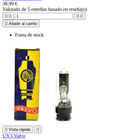
38,99 €
Valorado
de 5 estrellas basado en
reseña(s)





Añadir al carrito
Fuera de stock

Vista rápida

UY3 Valvo