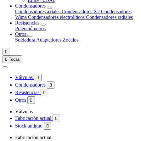
EF89 - 6DA6
Condensadores
Condensadores axiales
Condensadores X2
Condensadores
Wima
Condensadores electrolíticos
Condensadores radiales
Resistencias
Potenciómetros
Otros
Soldadura
Adaptadores
Zócalos


Todas
Válvulas

Condensadores

Resistencias

Otros

Válvulas
Fabricación actual

Stock antiguo

Fabricación actual