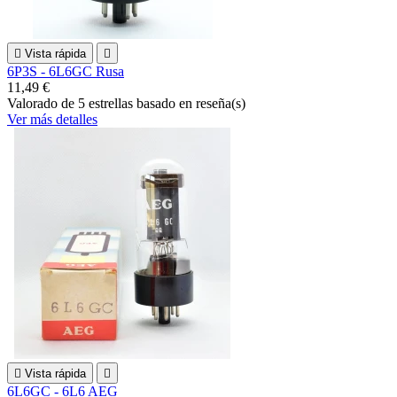

Vista rápida

6P3S - 6L6GC Rusa
11,49 €
Valorado
de 5 estrellas basado en
reseña(s)
Ver más detalles

Vista rápida

6L6GC - 6L6 AEG