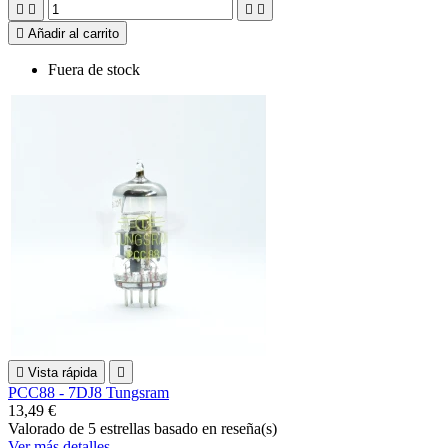





Añadir al carrito
Fuera de stock

Vista rápida

PCC88 - 7DJ8 Tungsram
13,49 €
Valorado
de 5 estrellas basado en
reseña(s)
Ver más detalles