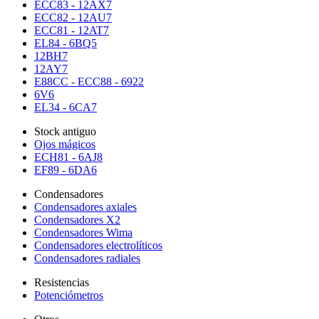
ECC83 - 12AX7
ECC82 - 12AU7
ECC81 - 12AT7
EL84 - 6BQ5
12BH7
12AY7
E88CC - ECC88 - 6922
6V6
EL34 - 6CA7
Stock antiguo
Ojos mágicos
ECH81 - 6AJ8
EF89 - 6DA6
Condensadores
Condensadores axiales
Condensadores X2
Condensadores Wima
Condensadores electrolíticos
Condensadores radiales
Resistencias
Potenciómetros