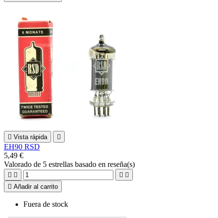

Vista rápida

EH90 RSD
5,49 €
Valorado
de 5 estrellas basado en
reseña(s)





Añadir al carrito
Fuera de stock