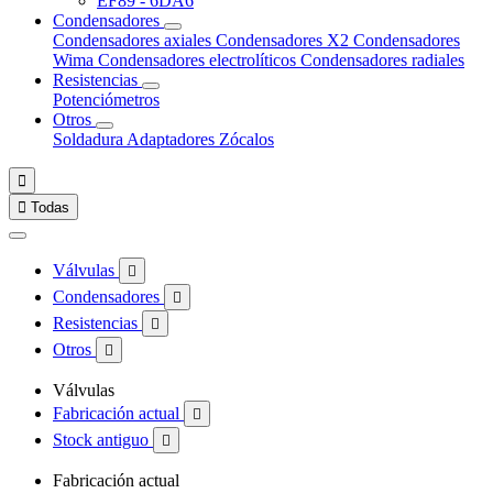
EF89 - 6DA6
Condensadores
Condensadores axiales
Condensadores X2
Condensadores
Wima
Condensadores electrolíticos
Condensadores radiales
Resistencias
Potenciómetros
Otros
Soldadura
Adaptadores
Zócalos


Todas
Válvulas

Condensadores

Resistencias

Otros

Válvulas
Fabricación actual

Stock antiguo

Fabricación actual