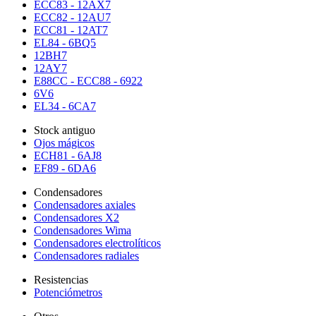
ECC83 - 12AX7
ECC82 - 12AU7
ECC81 - 12AT7
EL84 - 6BQ5
12BH7
12AY7
E88CC - ECC88 - 6922
6V6
EL34 - 6CA7
Stock antiguo
Ojos mágicos
ECH81 - 6AJ8
EF89 - 6DA6
Condensadores
Condensadores axiales
Condensadores X2
Condensadores Wima
Condensadores electrolíticos
Condensadores radiales
Resistencias
Potenciómetros