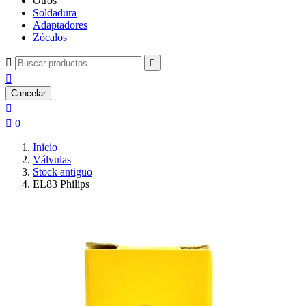
Otros
Soldadura
Adaptadores
Zócalos



Cancelar


0
Inicio
Válvulas
Stock antiguo
EL83 Philips