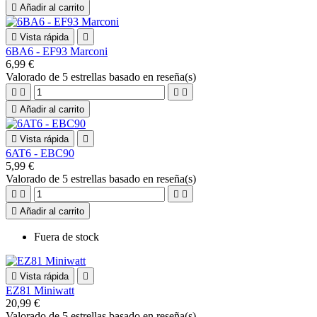

Añadir al carrito

Vista rápida

6BA6 - EF93 Marconi
6,99 €
Valorado
de 5 estrellas basado en
reseña(s)





Añadir al carrito

Vista rápida

6AT6 - EBC90
5,99 €
Valorado
de 5 estrellas basado en
reseña(s)





Añadir al carrito
Fuera de stock

Vista rápida

EZ81 Miniwatt
20,99 €
Valorado
de 5 estrellas basado en
reseña(s)