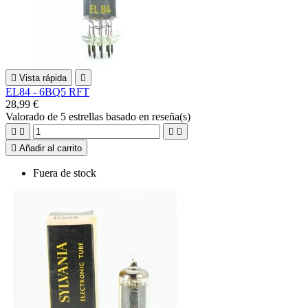

Vista rápida

EL84 - 6BQ5 RFT
28,99 €
Valorado
de 5 estrellas basado en
reseña(s)





Añadir al carrito
Fuera de stock