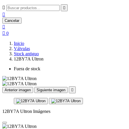



Cancelar


0
Inicio
Válvulas
Stock antiguo
12BY7A Ultron
Fuera de stock
Anterior imagen
Siguiente imagen

12BY7A Ultron Imágenes