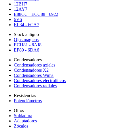
12BH7
12AY7
E88CC - ECC88 - 6922
6V6
EL34 - 6CA7
Stock antiguo
Ojos mágicos
ECH81 - 6AJ8
EF89 - 6DA6
Condensadores
Condensadores axiales
Condensadores X2
Condensadores Wima
Condensadores electrolíticos
Condensadores radiales
Resistencias
Potenciómetros
Otros
Soldadura
Adaptadores
Zócalos