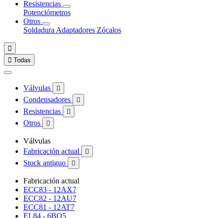
Resistencias
Potenciómetros
Otros
Soldadura
Adaptadores
Zócalos


Todas
Válvulas

Condensadores

Resistencias

Otros

Válvulas
Fabricación actual

Stock antiguo

Fabricación actual
ECC83 - 12AX7
ECC82 - 12AU7
ECC81 - 12AT7
EL84 - 6BQ5