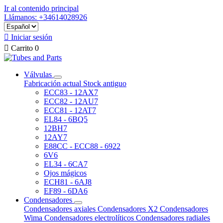
Ir al contenido principal
Llámanos: +34614028926

Iniciar sesión

Carrito
0
Válvulas
Fabricación actual
Stock antiguo
ECC83 - 12AX7
ECC82 - 12AU7
ECC81 - 12AT7
EL84 - 6BQ5
12BH7
12AY7
E88CC - ECC88 - 6922
6V6
EL34 - 6CA7
Ojos mágicos
ECH81 - 6AJ8
EF89 - 6DA6
Condensadores
Condensadores axiales
Condensadores X2
Condensadores
Wima
Condensadores electrolíticos
Condensadores radiales