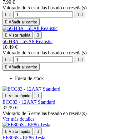
7,99 €
Valorado
de 5 estrellas basado en
reseña(s)





Añadir al carrito

Vista rápida

6GH8A - 6EA8 Realistic
10,49 €
Valorado
de 5 estrellas basado en
reseña(s)





Añadir al carrito
Fuera de stock

Vista rápida

ECC83 - 12AX7 Standard
37,99 €
Valorado
de 5 estrellas basado en
reseña(s)
Ver más detalles

Vista rápida

EF806S - EF86 Tesla