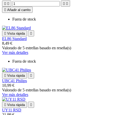





Añadir al carrito
Fuera de stock

Vista rápida

EL86 Standard
8,49 €
Valorado
de 5 estrellas basado en
reseña(s)
Ver más detalles
Fuera de stock

Vista rápida

UBC41 Philips
10,99 €
Valorado
de 5 estrellas basado en
reseña(s)
Ver más detalles

Vista rápida

UY11 RSD
21,99 €