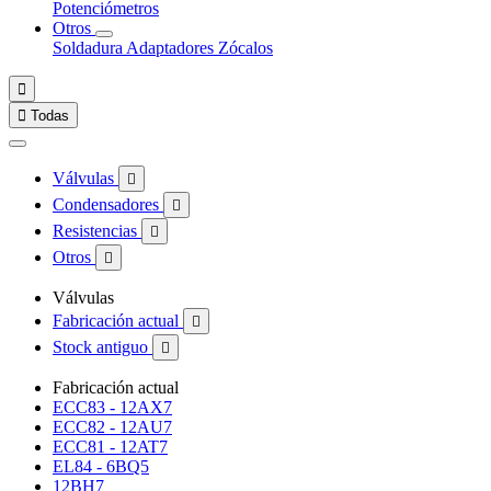
Potenciómetros
Otros
Soldadura
Adaptadores
Zócalos


Todas
Válvulas

Condensadores

Resistencias

Otros

Válvulas
Fabricación actual

Stock antiguo

Fabricación actual
ECC83 - 12AX7
ECC82 - 12AU7
ECC81 - 12AT7
EL84 - 6BQ5
12BH7