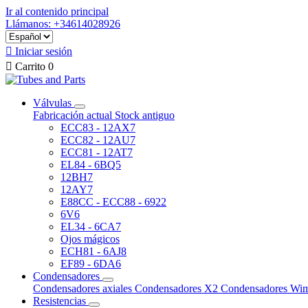
Ir al contenido principal
Llámanos: +34614028926

Iniciar sesión

Carrito
0
Válvulas
Fabricación actual
Stock antiguo
ECC83 - 12AX7
ECC82 - 12AU7
ECC81 - 12AT7
EL84 - 6BQ5
12BH7
12AY7
E88CC - ECC88 - 6922
6V6
EL34 - 6CA7
Ojos mágicos
ECH81 - 6AJ8
EF89 - 6DA6
Condensadores
Condensadores axiales
Condensadores X2
Condensadores Wi
Resistencias