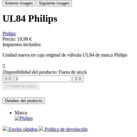
Anterior imagen
Siguiente imagen
UL84 Philips
Philips
Precio:
19,99 €
Impuestos incluidos
Unidad nueva en caja original de válvula UL84 de marca Philips

Disponibilidad del producto:
Fuera de stock





Añadir al carrito
Detalles del producto
Marca
Envíos rápidos
Política de devolución