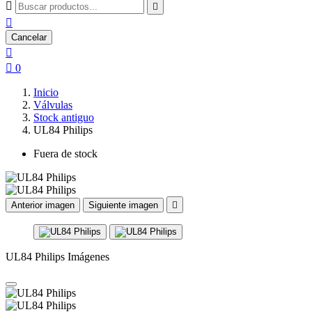



Cancelar


0
Inicio
Válvulas
Stock antiguo
UL84 Philips
Fuera de stock
Anterior imagen
Siguiente imagen

UL84 Philips Imágenes