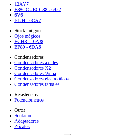
12AY7
E88CC - ECC88 - 6922
6V6
EL34 - 6CA7
Stock antiguo
Ojos mágicos
ECH81 - 6AJ8
EF89 - 6DA6
Condensadores
Condensadores axiales
Condensadores X2
Condensadores Wima
Condensadores electrolíticos
Condensadores radiales
Resistencias
Potenciómetros
Otros
Soldadura
Adaptadores
Zócalos