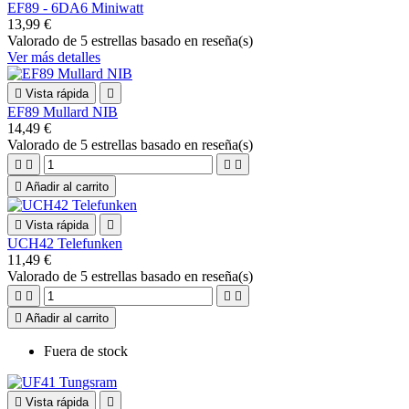
EF89 - 6DA6 Miniwatt
13,99 €
Valorado
de 5 estrellas basado en
reseña(s)
Ver más detalles

Vista rápida

EF89 Mullard NIB
14,49 €
Valorado
de 5 estrellas basado en
reseña(s)





Añadir al carrito

Vista rápida

UCH42 Telefunken
11,49 €
Valorado
de 5 estrellas basado en
reseña(s)





Añadir al carrito
Fuera de stock

Vista rápida
