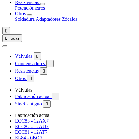
Resistencias
Potenciómetros
Otros
Soldadura
Adaptadores
Zócalos


Todas
Válvulas

Condensadores

Resistencias

Otros

Válvulas
Fabricación actual

Stock antiguo

Fabricación actual
ECC83 - 12AX7
ECC82 - 12AU7
ECC81 - 12AT7
EL84 - 6BQ5