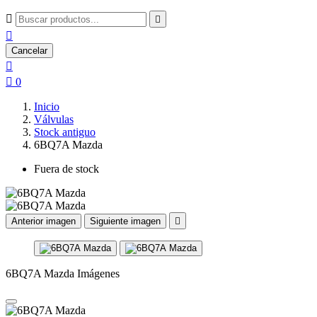



Cancelar


0
Inicio
Válvulas
Stock antiguo
6BQ7A Mazda
Fuera de stock
Anterior imagen
Siguiente imagen

6BQ7A Mazda Imágenes