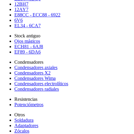
12BH7
12AY7
E88CC - ECC88 - 6922
6V6
EL34 - 6CA7
Stock antiguo
Ojos mágicos
ECH81 - 6AJ8
EF89 - 6DA6
Condensadores
Condensadores axiales
Condensadores X2
Condensadores Wima
Condensadores electrolíticos
Condensadores radiales
Resistencias
Potenciómetros
Otros
Soldadura
Adaptadores
Zócalos