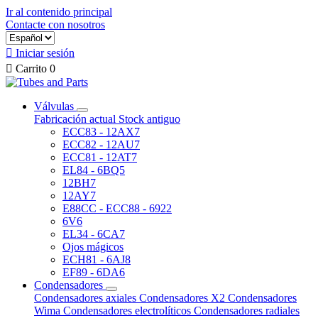
Ir al contenido principal
Contacte con nosotros

Iniciar sesión

Carrito
0
Válvulas
Fabricación actual
Stock antiguo
ECC83 - 12AX7
ECC82 - 12AU7
ECC81 - 12AT7
EL84 - 6BQ5
12BH7
12AY7
E88CC - ECC88 - 6922
6V6
EL34 - 6CA7
Ojos mágicos
ECH81 - 6AJ8
EF89 - 6DA6
Condensadores
Condensadores axiales
Condensadores X2
Condensadores
Wima
Condensadores electrolíticos
Condensadores radiales