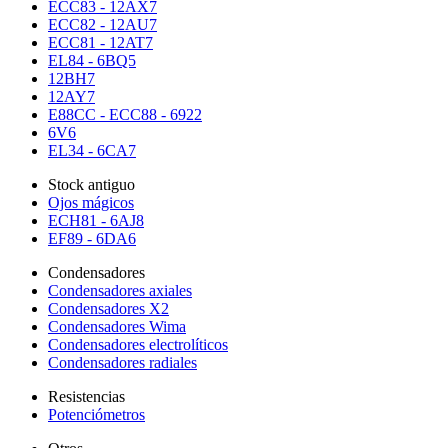
ECC83 - 12AX7
ECC82 - 12AU7
ECC81 - 12AT7
EL84 - 6BQ5
12BH7
12AY7
E88CC - ECC88 - 6922
6V6
EL34 - 6CA7
Stock antiguo
Ojos mágicos
ECH81 - 6AJ8
EF89 - 6DA6
Condensadores
Condensadores axiales
Condensadores X2
Condensadores Wima
Condensadores electrolíticos
Condensadores radiales
Resistencias
Potenciómetros