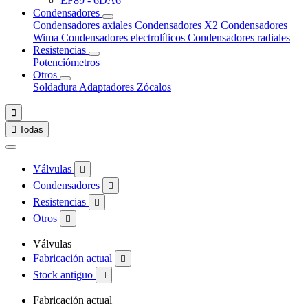
EF89 - 6DA6
Condensadores
Condensadores axiales
Condensadores X2
Condensadores
Wima
Condensadores electrolíticos
Condensadores radiales
Resistencias
Potenciómetros
Otros
Soldadura
Adaptadores
Zócalos


Todas
Válvulas

Condensadores

Resistencias

Otros

Válvulas
Fabricación actual

Stock antiguo

Fabricación actual