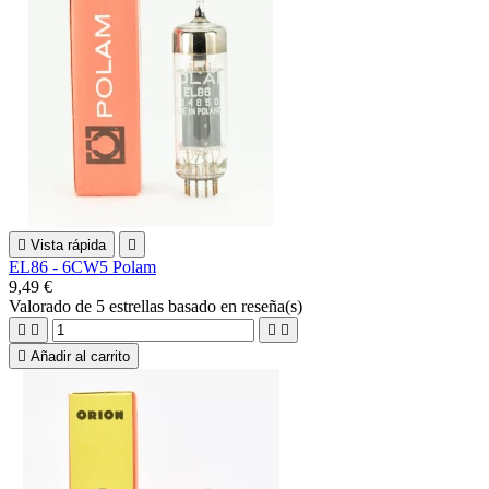

Vista rápida

EL86 - 6CW5 Polam
9,49 €
Valorado
de 5 estrellas basado en
reseña(s)





Añadir al carrito