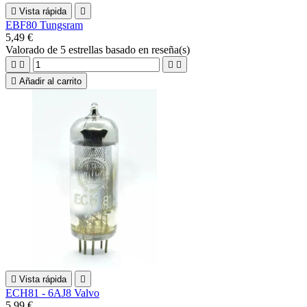

Vista rápida

EBF80 Tungsram
5,49 €
Valorado
de 5 estrellas basado en
reseña(s)





Añadir al carrito

Vista rápida

ECH81 - 6AJ8 Valvo
5,99 €