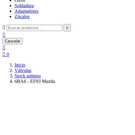
Otros
Soldadura
Adaptadores
Zócalos



Cancelar


0
Inicio
Válvulas
Stock antiguo
6BA6 - EF93 Mazda