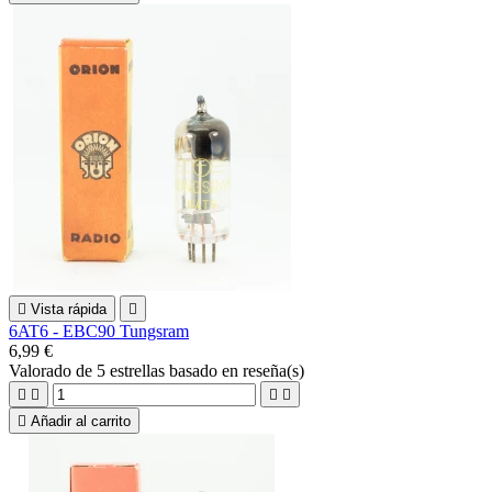

Vista rápida

6AT6 - EBC90 Tungsram
6,99 €
Valorado
de 5 estrellas basado en
reseña(s)





Añadir al carrito