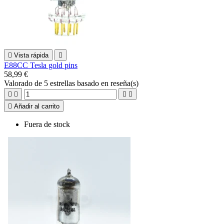

Vista rápida

E88CC Tesla gold pins
58,99 €
Valorado
de 5 estrellas basado en
reseña(s)





Añadir al carrito
Fuera de stock