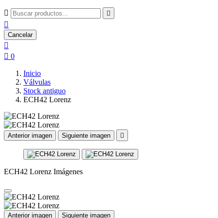



Cancelar


0
Inicio
Válvulas
Stock antiguo
ECH42 Lorenz
Anterior imagen
Siguiente imagen

ECH42 Lorenz Imágenes
Anterior imagen
Siguiente imagen