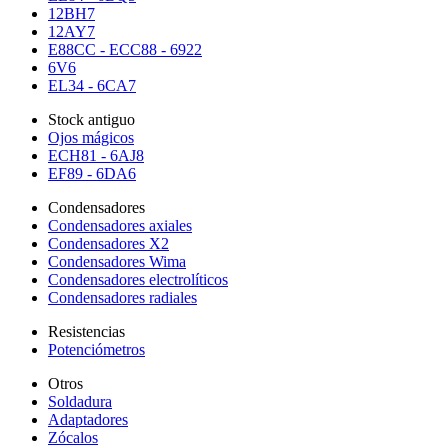
12BH7
12AY7
E88CC - ECC88 - 6922
6V6
EL34 - 6CA7
Stock antiguo
Ojos mágicos
ECH81 - 6AJ8
EF89 - 6DA6
Condensadores
Condensadores axiales
Condensadores X2
Condensadores Wima
Condensadores electrolíticos
Condensadores radiales
Resistencias
Potenciómetros
Otros
Soldadura
Adaptadores
Zócalos