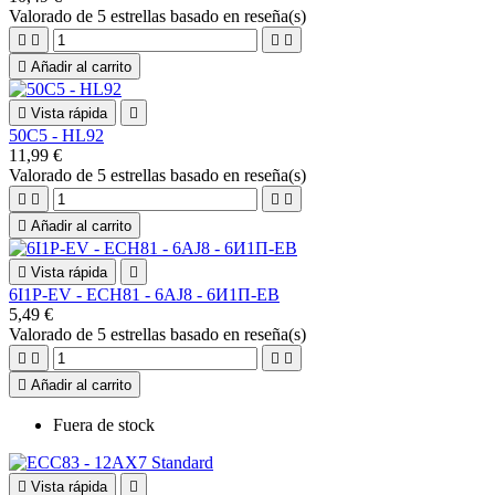
Valorado
de 5 estrellas basado en
reseña(s)





Añadir al carrito

Vista rápida

50C5 - HL92
11,99 €
Valorado
de 5 estrellas basado en
reseña(s)





Añadir al carrito

Vista rápida

6I1P-EV - ECH81 - 6AJ8 - 6И1П-EB
5,49 €
Valorado
de 5 estrellas basado en
reseña(s)





Añadir al carrito
Fuera de stock

Vista rápida
