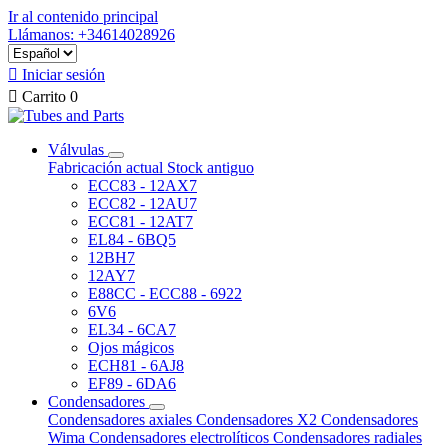
Ir al contenido principal
Llámanos: +34614028926

Iniciar sesión

Carrito
0
Válvulas
Fabricación actual
Stock antiguo
ECC83 - 12AX7
ECC82 - 12AU7
ECC81 - 12AT7
EL84 - 6BQ5
12BH7
12AY7
E88CC - ECC88 - 6922
6V6
EL34 - 6CA7
Ojos mágicos
ECH81 - 6AJ8
EF89 - 6DA6
Condensadores
Condensadores axiales
Condensadores X2
Condensadores
Wima
Condensadores electrolíticos
Condensadores radiales