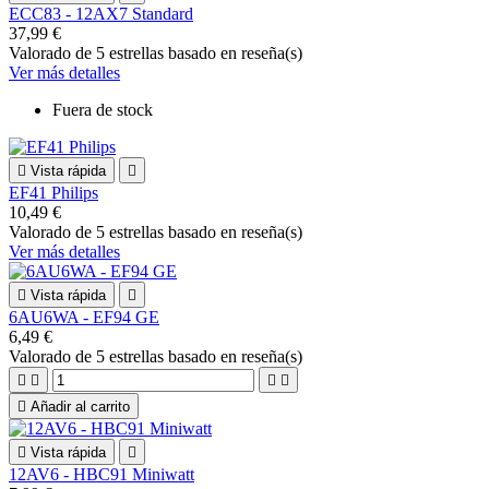
ECC83 - 12AX7 Standard
37,99 €
Valorado
de 5 estrellas basado en
reseña(s)
Ver más detalles
Fuera de stock

Vista rápida

EF41 Philips
10,49 €
Valorado
de 5 estrellas basado en
reseña(s)
Ver más detalles

Vista rápida

6AU6WA - EF94 GE
6,49 €
Valorado
de 5 estrellas basado en
reseña(s)





Añadir al carrito

Vista rápida

12AV6 - HBC91 Miniwatt