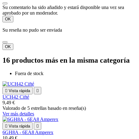
Su comentario ha sido añadido y estará disponible una vez sea
aprobado por un moderador.
OK
Su reseña no pudo ser enviada
OK
16 productos más en la misma categoría
Fuera de stock

Vista rápida

UCH42 Cifté
9,49 €
Valorado
de 5 estrellas basado en
reseña(s)
Ver más detalles

Vista rápida

6GH8A - 6EA8 Amperex
10,49 €