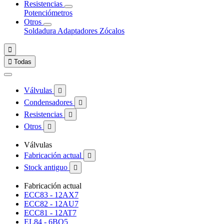
Resistencias
Potenciómetros
Otros
Soldadura
Adaptadores
Zócalos


Todas
Válvulas

Condensadores

Resistencias

Otros

Válvulas
Fabricación actual

Stock antiguo

Fabricación actual
ECC83 - 12AX7
ECC82 - 12AU7
ECC81 - 12AT7
EL84 - 6BQ5