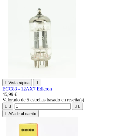

Vista rápida

ECC83 - 12AX7 Edicron
45,99 €
Valorado
de 5 estrellas basado en
reseña(s)





Añadir al carrito