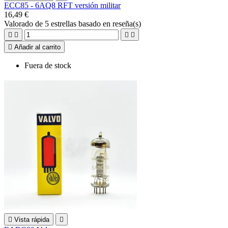
ECC85 - 6AQ8 RFT versión militar
16,49 €
Valorado
de 5 estrellas basado en
reseña(s)





Añadir al carrito
Fuera de stock

Vista rápida
