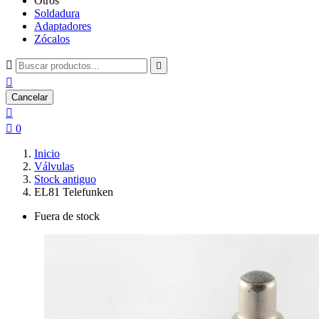
Otros
Soldadura
Adaptadores
Zócalos



Cancelar


0
Inicio
Válvulas
Stock antiguo
EL81 Telefunken
Fuera de stock