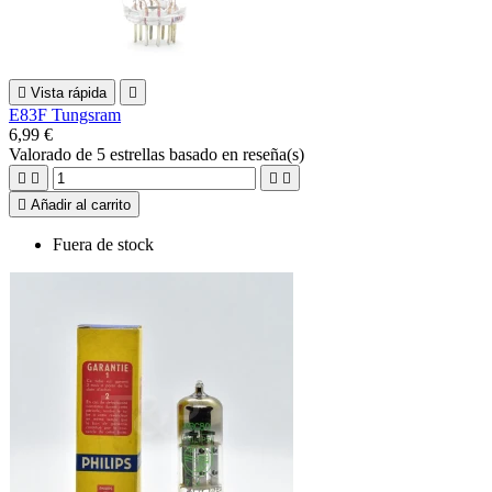

Vista rápida

E83F Tungsram
6,99 €
Valorado
de 5 estrellas basado en
reseña(s)





Añadir al carrito
Fuera de stock