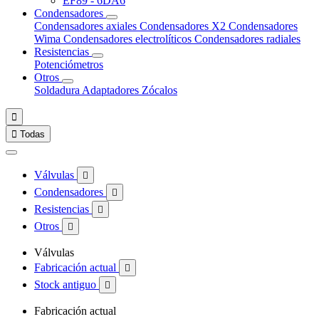
EF89 - 6DA6
Condensadores
Condensadores axiales
Condensadores X2
Condensadores
Wima
Condensadores electrolíticos
Condensadores radiales
Resistencias
Potenciómetros
Otros
Soldadura
Adaptadores
Zócalos


Todas
Válvulas

Condensadores

Resistencias

Otros

Válvulas
Fabricación actual

Stock antiguo

Fabricación actual