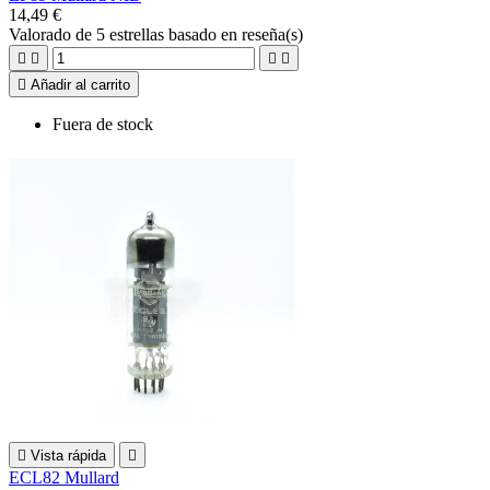
14,49 €
Valorado
de 5 estrellas basado en
reseña(s)





Añadir al carrito
Fuera de stock

Vista rápida

ECL82 Mullard