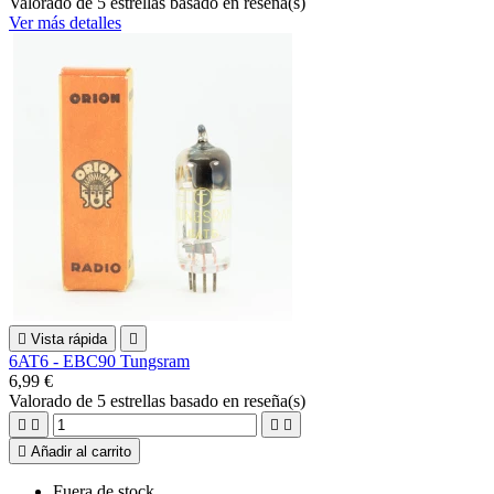
Valorado
de 5 estrellas basado en
reseña(s)
Ver más detalles

Vista rápida

6AT6 - EBC90 Tungsram
6,99 €
Valorado
de 5 estrellas basado en
reseña(s)





Añadir al carrito
Fuera de stock