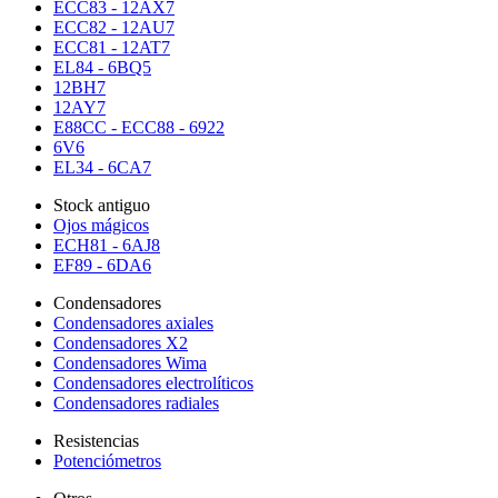
ECC83 - 12AX7
ECC82 - 12AU7
ECC81 - 12AT7
EL84 - 6BQ5
12BH7
12AY7
E88CC - ECC88 - 6922
6V6
EL34 - 6CA7
Stock antiguo
Ojos mágicos
ECH81 - 6AJ8
EF89 - 6DA6
Condensadores
Condensadores axiales
Condensadores X2
Condensadores Wima
Condensadores electrolíticos
Condensadores radiales
Resistencias
Potenciómetros