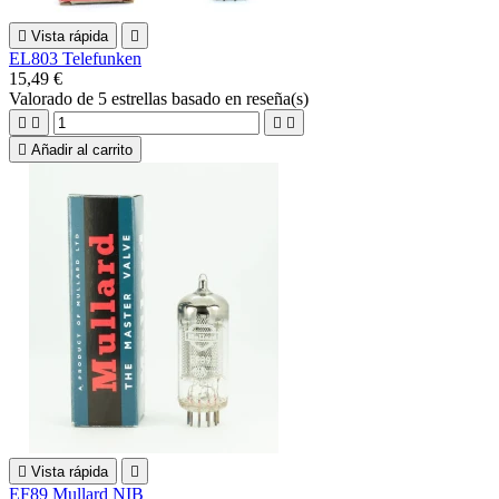

Vista rápida

EL803 Telefunken
15,49 €
Valorado
de 5 estrellas basado en
reseña(s)





Añadir al carrito

Vista rápida

EF89 Mullard NIB