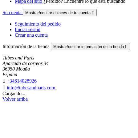
Mapa del sitio
¿Perdido? Encuentre lo que está buscando
Su cuenta
Mostrar/ocultar enlaces de tu cuenta

Seguimiento del pedido
Iniciar sesión
Crear una cuenta
Información de la tienda
Mostrar/ocultar información de la tienda

Tubes and Parts
Apartado de correos 34
36950 Moaña
España

+34614028926

info@tubesandparts.com
Cargando...
Volver arriba