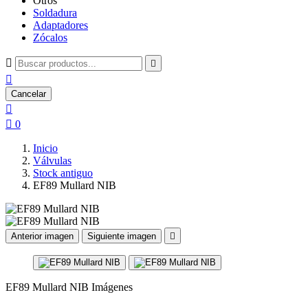
Otros
Soldadura
Adaptadores
Zócalos



Cancelar


0
Inicio
Válvulas
Stock antiguo
EF89 Mullard NIB
Anterior imagen
Siguiente imagen

EF89 Mullard NIB Imágenes