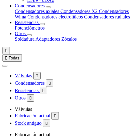
EF89 - 6DA6
Condensadores
Condensadores axiales
Condensadores X2
Condensadores
Wima
Condensadores electrolíticos
Condensadores radiales
Resistencias
Potenciómetros
Otros
Soldadura
Adaptadores
Zócalos


Todas
Válvulas

Condensadores

Resistencias

Otros

Válvulas
Fabricación actual

Stock antiguo

Fabricación actual