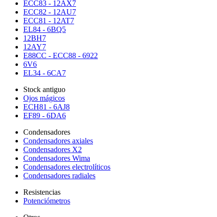
ECC83 - 12AX7
ECC82 - 12AU7
ECC81 - 12AT7
EL84 - 6BQ5
12BH7
12AY7
E88CC - ECC88 - 6922
6V6
EL34 - 6CA7
Stock antiguo
Ojos mágicos
ECH81 - 6AJ8
EF89 - 6DA6
Condensadores
Condensadores axiales
Condensadores X2
Condensadores Wima
Condensadores electrolíticos
Condensadores radiales
Resistencias
Potenciómetros