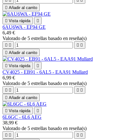





Añadir al carrito

Vista rápida

6AU6WA - EF94 GE
6,49 €
Valorado
de 5 estrellas basado en
reseña(s)





Añadir al carrito

Vista rápida

CV4025 - EB91 - 6AL5 - EAA91 Mullard
6,99 €
Valorado
de 5 estrellas basado en
reseña(s)





Añadir al carrito

Vista rápida

6L6GC - 6L6 AEG
38,99 €
Valorado
de 5 estrellas basado en
reseña(s)



