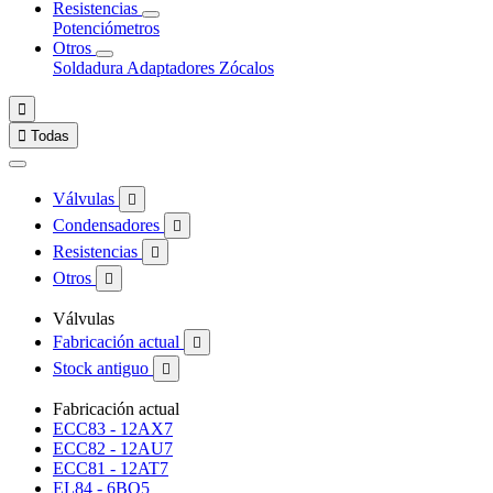
Resistencias
Potenciómetros
Otros
Soldadura
Adaptadores
Zócalos


Todas
Válvulas

Condensadores

Resistencias

Otros

Válvulas
Fabricación actual

Stock antiguo

Fabricación actual
ECC83 - 12AX7
ECC82 - 12AU7
ECC81 - 12AT7
EL84 - 6BQ5