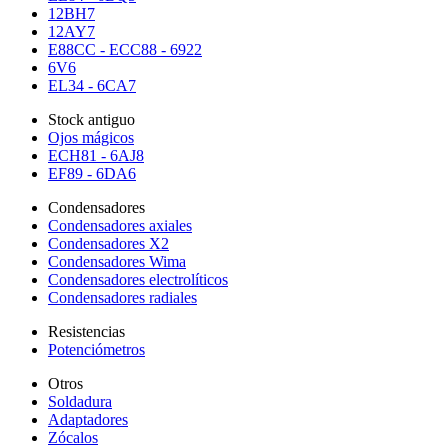
12BH7
12AY7
E88CC - ECC88 - 6922
6V6
EL34 - 6CA7
Stock antiguo
Ojos mágicos
ECH81 - 6AJ8
EF89 - 6DA6
Condensadores
Condensadores axiales
Condensadores X2
Condensadores Wima
Condensadores electrolíticos
Condensadores radiales
Resistencias
Potenciómetros
Otros
Soldadura
Adaptadores
Zócalos