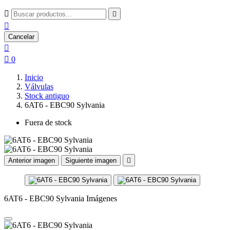



Cancelar


0
Inicio
Válvulas
Stock antiguo
6AT6 - EBC90 Sylvania
Fuera de stock
Anterior imagen
Siguiente imagen

6AT6 - EBC90 Sylvania Imágenes