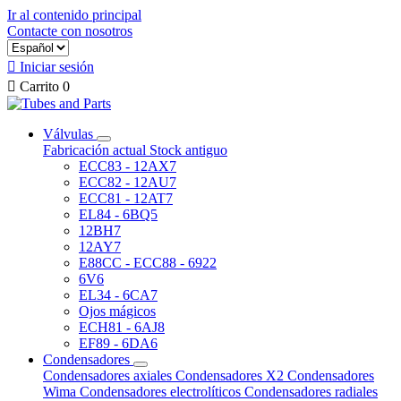
Ir al contenido principal
Contacte con nosotros

Iniciar sesión

Carrito
0
Válvulas
Fabricación actual
Stock antiguo
ECC83 - 12AX7
ECC82 - 12AU7
ECC81 - 12AT7
EL84 - 6BQ5
12BH7
12AY7
E88CC - ECC88 - 6922
6V6
EL34 - 6CA7
Ojos mágicos
ECH81 - 6AJ8
EF89 - 6DA6
Condensadores
Condensadores axiales
Condensadores X2
Condensadores
Wima
Condensadores electrolíticos
Condensadores radiales