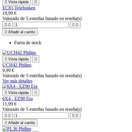

Vista rápida

EC81 Telefunken
19,99 €
Valorado
de 5 estrellas basado en
reseña(s)





Añadir al carrito
Fuera de stock

Vista rápida

UCH42 Philips
9,99 €
Valorado
de 5 estrellas basado en
reseña(s)
Ver más detalles

Vista rápida

6X4 - EZ90 Era
11,99 €
Valorado
de 5 estrellas basado en
reseña(s)





Añadir al carrito