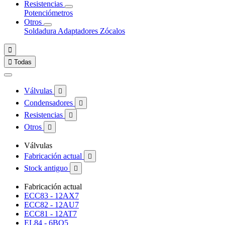
Resistencias
Potenciómetros
Otros
Soldadura
Adaptadores
Zócalos


Todas
Válvulas

Condensadores

Resistencias

Otros

Válvulas
Fabricación actual

Stock antiguo

Fabricación actual
ECC83 - 12AX7
ECC82 - 12AU7
ECC81 - 12AT7
EL84 - 6BQ5