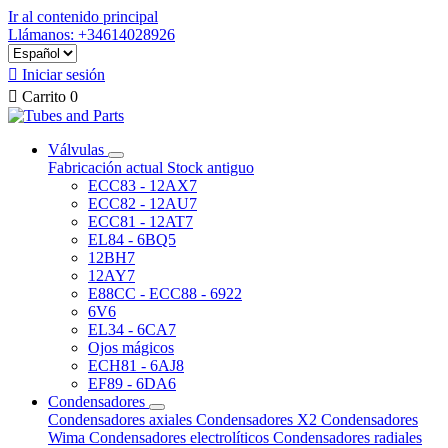
Ir al contenido principal
Llámanos: +34614028926

Iniciar sesión

Carrito
0
Válvulas
Fabricación actual
Stock antiguo
ECC83 - 12AX7
ECC82 - 12AU7
ECC81 - 12AT7
EL84 - 6BQ5
12BH7
12AY7
E88CC - ECC88 - 6922
6V6
EL34 - 6CA7
Ojos mágicos
ECH81 - 6AJ8
EF89 - 6DA6
Condensadores
Condensadores axiales
Condensadores X2
Condensadores
Wima
Condensadores electrolíticos
Condensadores radiales