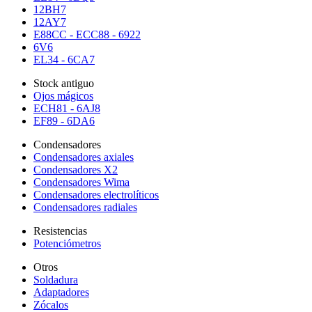
12BH7
12AY7
E88CC - ECC88 - 6922
6V6
EL34 - 6CA7
Stock antiguo
Ojos mágicos
ECH81 - 6AJ8
EF89 - 6DA6
Condensadores
Condensadores axiales
Condensadores X2
Condensadores Wima
Condensadores electrolíticos
Condensadores radiales
Resistencias
Potenciómetros
Otros
Soldadura
Adaptadores
Zócalos