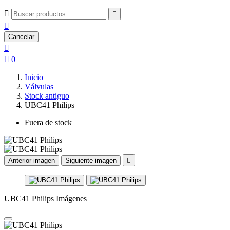



Cancelar


0
Inicio
Válvulas
Stock antiguo
UBC41 Philips
Fuera de stock
Anterior imagen
Siguiente imagen

UBC41 Philips Imágenes