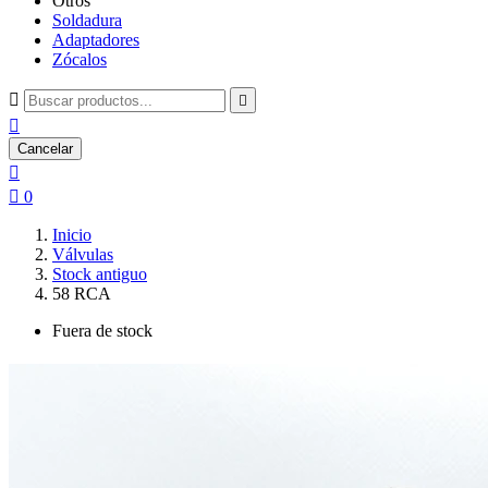
Otros
Soldadura
Adaptadores
Zócalos



Cancelar


0
Inicio
Válvulas
Stock antiguo
58 RCA
Fuera de stock