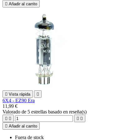

Añadir al carrito

Vista rápida

6X4 - EZ90 Era
11,99 €
Valorado
de 5 estrellas basado en
reseña(s)





Añadir al carrito
Fuera de stock