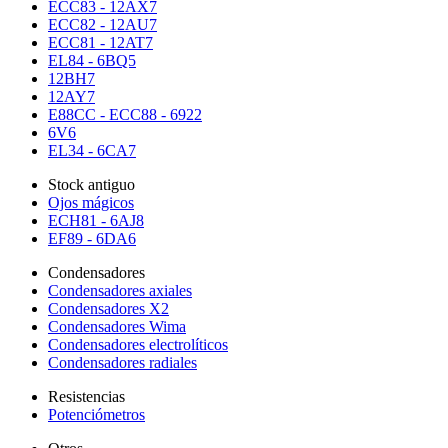
ECC83 - 12AX7
ECC82 - 12AU7
ECC81 - 12AT7
EL84 - 6BQ5
12BH7
12AY7
E88CC - ECC88 - 6922
6V6
EL34 - 6CA7
Stock antiguo
Ojos mágicos
ECH81 - 6AJ8
EF89 - 6DA6
Condensadores
Condensadores axiales
Condensadores X2
Condensadores Wima
Condensadores electrolíticos
Condensadores radiales
Resistencias
Potenciómetros