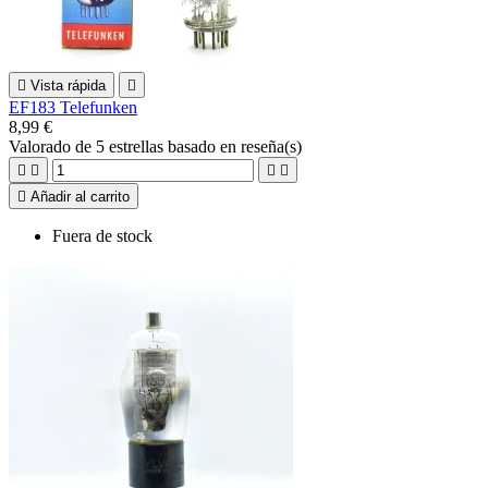

Vista rápida

EF183 Telefunken
8,99 €
Valorado
de 5 estrellas basado en
reseña(s)





Añadir al carrito
Fuera de stock