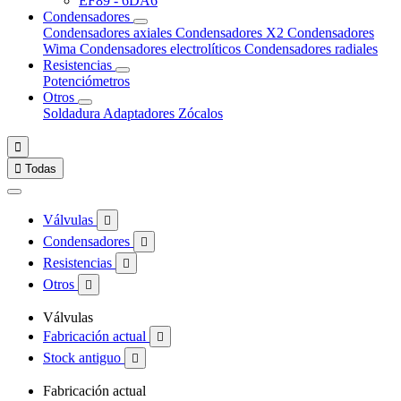
EF89 - 6DA6
Condensadores
Condensadores axiales
Condensadores X2
Condensadores
Wima
Condensadores electrolíticos
Condensadores radiales
Resistencias
Potenciómetros
Otros
Soldadura
Adaptadores
Zócalos


Todas
Válvulas

Condensadores

Resistencias

Otros

Válvulas
Fabricación actual

Stock antiguo

Fabricación actual