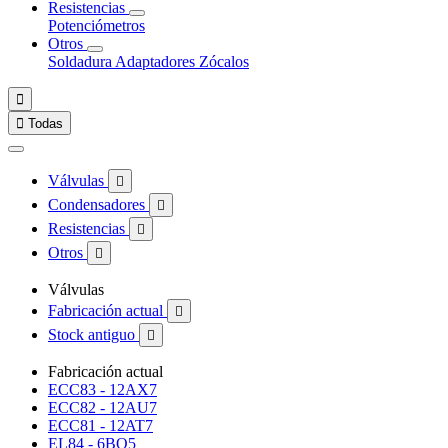
Resistencias
Potenciómetros
Otros
Soldadura
Adaptadores
Zócalos


Todas
Válvulas

Condensadores

Resistencias

Otros

Válvulas
Fabricación actual

Stock antiguo

Fabricación actual
ECC83 - 12AX7
ECC82 - 12AU7
ECC81 - 12AT7
EL84 - 6BQ5