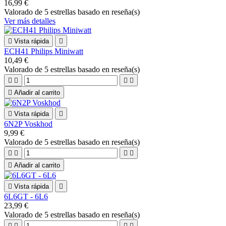
16,99 €
Valorado
de 5 estrellas basado en
reseña(s)
Ver más detalles

Vista rápida

ECH41 Philips Miniwatt
10,49 €
Valorado
de 5 estrellas basado en
reseña(s)





Añadir al carrito

Vista rápida

6N2P Voskhod
9,99 €
Valorado
de 5 estrellas basado en
reseña(s)





Añadir al carrito

Vista rápida

6L6GT - 6L6
23,99 €
Valorado
de 5 estrellas basado en
reseña(s)



