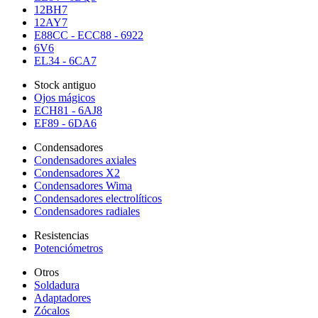
12BH7
12AY7
E88CC - ECC88 - 6922
6V6
EL34 - 6CA7
Stock antiguo
Ojos mágicos
ECH81 - 6AJ8
EF89 - 6DA6
Condensadores
Condensadores axiales
Condensadores X2
Condensadores Wima
Condensadores electrolíticos
Condensadores radiales
Resistencias
Potenciómetros
Otros
Soldadura
Adaptadores
Zócalos