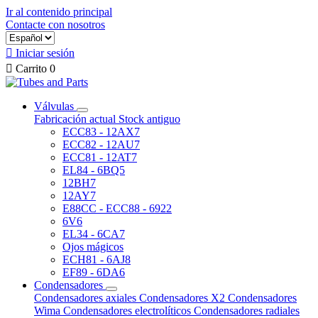
Ir al contenido principal
Contacte con nosotros

Iniciar sesión

Carrito
0
Válvulas
Fabricación actual
Stock antiguo
ECC83 - 12AX7
ECC82 - 12AU7
ECC81 - 12AT7
EL84 - 6BQ5
12BH7
12AY7
E88CC - ECC88 - 6922
6V6
EL34 - 6CA7
Ojos mágicos
ECH81 - 6AJ8
EF89 - 6DA6
Condensadores
Condensadores axiales
Condensadores X2
Condensadores
Wima
Condensadores electrolíticos
Condensadores radiales