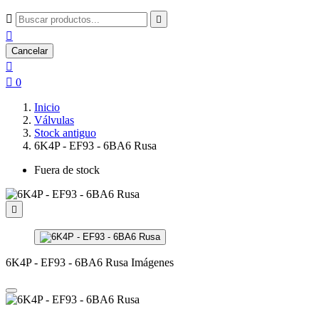



Cancelar


0
Inicio
Válvulas
Stock antiguo
6K4P - EF93 - 6BA6 Rusa
Fuera de stock

6K4P - EF93 - 6BA6 Rusa Imágenes