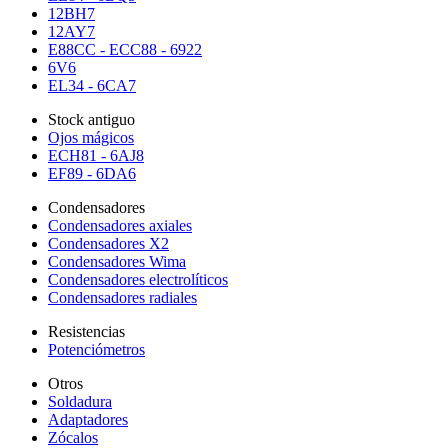
12BH7
12AY7
E88CC - ECC88 - 6922
6V6
EL34 - 6CA7
Stock antiguo
Ojos mágicos
ECH81 - 6AJ8
EF89 - 6DA6
Condensadores
Condensadores axiales
Condensadores X2
Condensadores Wima
Condensadores electrolíticos
Condensadores radiales
Resistencias
Potenciómetros
Otros
Soldadura
Adaptadores
Zócalos