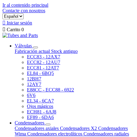
Ir al contenido principal
Contacte con nosotros

Iniciar sesión

Carrito
0
Válvulas
Fabricación actual
Stock antiguo
ECC83 - 12AX7
ECC82 - 12AU7
ECC81 - 12AT7
EL84 - 6BQ5
12BH7
12AY7
E88CC - ECC88 - 6922
6V6
EL34 - 6CA7
Ojos mágicos
ECH81 - 6AJ8
EF89 - 6DA6
Condensadores
Condensadores axiales
Condensadores X2
Condensadores
Wima
Condensadores electrolíticos
Condensadores radiales