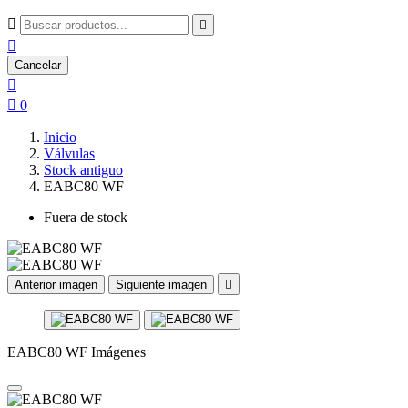



Cancelar


0
Inicio
Válvulas
Stock antiguo
EABC80 WF
Fuera de stock
Anterior imagen
Siguiente imagen

EABC80 WF Imágenes