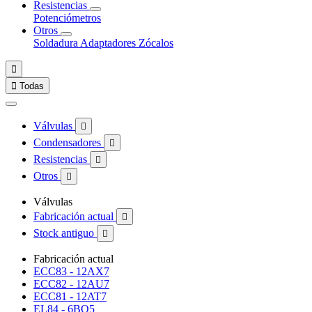
Resistencias
Potenciómetros
Otros
Soldadura
Adaptadores
Zócalos


Todas
Válvulas

Condensadores

Resistencias

Otros

Válvulas
Fabricación actual

Stock antiguo

Fabricación actual
ECC83 - 12AX7
ECC82 - 12AU7
ECC81 - 12AT7
EL84 - 6BQ5