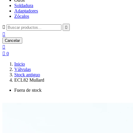
Otros
Soldadura
Adaptadores
Zócalos



Cancelar


0
Inicio
Válvulas
Stock antiguo
ECL82 Mullard
Fuera de stock