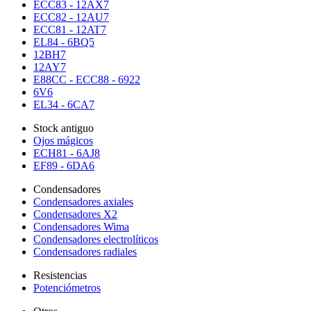
ECC83 - 12AX7
ECC82 - 12AU7
ECC81 - 12AT7
EL84 - 6BQ5
12BH7
12AY7
E88CC - ECC88 - 6922
6V6
EL34 - 6CA7
Stock antiguo
Ojos mágicos
ECH81 - 6AJ8
EF89 - 6DA6
Condensadores
Condensadores axiales
Condensadores X2
Condensadores Wima
Condensadores electrolíticos
Condensadores radiales
Resistencias
Potenciómetros