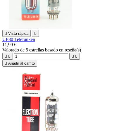

Vista rápida

UF80 Telefunken
11,99 €
Valorado
de 5 estrellas basado en
reseña(s)





Añadir al carrito