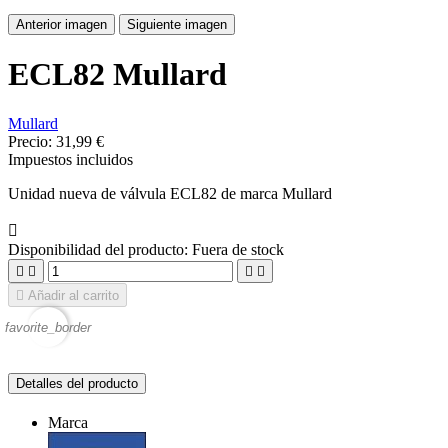
Anterior imagen
Siguiente imagen
ECL82 Mullard
Mullard
Precio:
31,99 €
Impuestos incluidos
Unidad nueva de válvula ECL82 de marca Mullard

Disponibilidad del producto:
Fuera de stock





Añadir al carrito
favorite_border
Detalles del producto
Marca