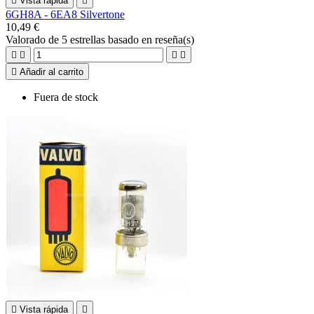

Vista rápida

6GH8A - 6EA8 Silvertone
10,49 €
Valorado
de 5 estrellas basado en
reseña(s)





Añadir al carrito
Fuera de stock

Vista rápida
