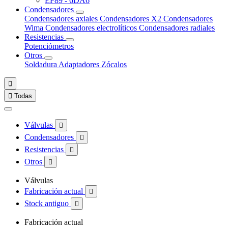
EF89 - 6DA6
Condensadores
Condensadores axiales
Condensadores X2
Condensadores
Wima
Condensadores electrolíticos
Condensadores radiales
Resistencias
Potenciómetros
Otros
Soldadura
Adaptadores
Zócalos


Todas
Válvulas

Condensadores

Resistencias

Otros

Válvulas
Fabricación actual

Stock antiguo

Fabricación actual