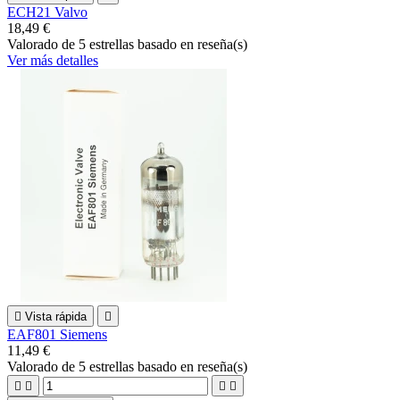
ECH21 Valvo
18,49 €
Valorado
de 5 estrellas basado en
reseña(s)
Ver más detalles

Vista rápida

EAF801 Siemens
11,49 €
Valorado
de 5 estrellas basado en
reseña(s)



