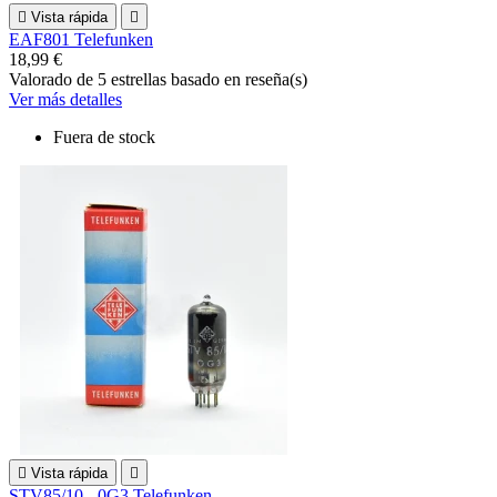

Vista rápida

EAF801 Telefunken
18,99 €
Valorado
de 5 estrellas basado en
reseña(s)
Ver más detalles
Fuera de stock

Vista rápida

STV85/10 - 0G3 Telefunken